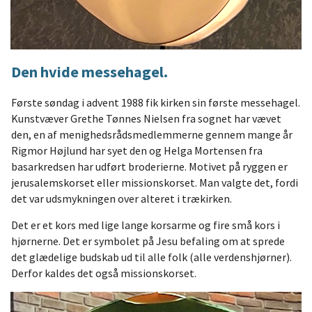
Den hvide messehagel.
Første søndag i advent 1988 fik kirken sin første messehagel.
Kunstvæver Grethe Tønnes Nielsen fra sognet har vævet
den, en af menighedsrådsmedlemmerne gennem mange år
Rigmor Højlund har syet den og Helga Mortensen fra
basarkredsen har udført broderierne. Motivet på ryggen er
jerusalemskorset eller missionskorset. Man valgte det, fordi
det var udsmykningen over alteret i trækirken.
Det er et kors med lige lange korsarme og fire små kors i
hjørnerne. Det er symbolet på Jesu befaling om at sprede
det glædelige budskab ud til alle folk (alle verdenshjørner).
Derfor kaldes det også missionskorset.