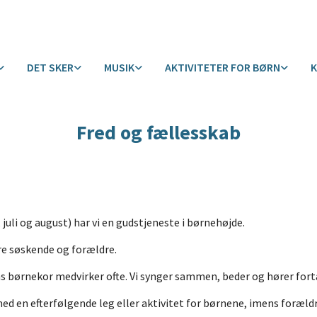
DET SKER
MUSIK
AKTIVITETER FOR BØRN
Fred og fællesskab
juli og august) har vi en gudstjeneste i børnehøjde.
re søskende og forældre.
ns børnekor medvirker ofte. Vi synger sammen, beder og hører fort
med en efterfølgende leg eller aktivitet for børnene, imens forældr