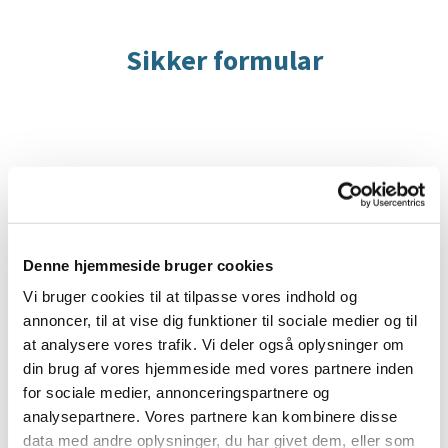
Sikker formular
Sådan benytter du sikker formular:
Når du klikker på "Send sikker mail", bliver du stillet
Denne hjemmeside bruger cookies
videre til vores "Sikker formular"-løsning.
Vi bruger cookies til at tilpasse vores indhold og
annoncer, til at vise dig funktioner til sociale medier og til
Du logger ind på den sikre formular ved at bruge dit
at analysere vores trafik. Vi deler også oplysninger om
MitID. Når du er logget ind, kan du se dit navn og
din brug af vores hjemmeside med vores partnere inden
fødselsdato øverst på siden.
for sociale medier, annonceringspartnere og
I emnefeltet kan du fortælle modtageren, hvad din
analysepartnere. Vores partnere kan kombinere disse
besked drejer sig om.
data med andre oplysninger, du har givet dem, eller som