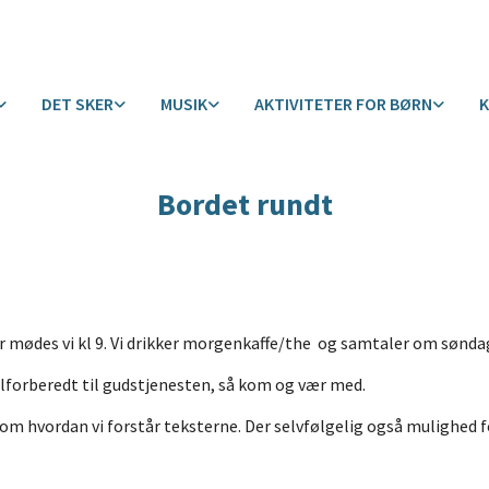
DET SKER
MUSIK
AKTIVITETER FOR BØRN
Bordet rundt
r mødes vi kl 9. Vi drikker morgenkaffe/the og samtaler om sønda
velforberedt til gudstjenesten, så kom og vær med.
om hvordan vi forstår teksterne. Der selvfølgelig også mulighed fo