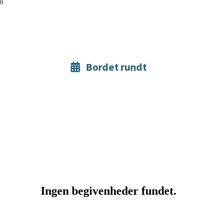
n
Bordet rundt
