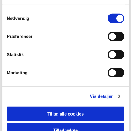
Børnefamilier begivenheder.
S
Nødvendig
a
m
t
Præferencer
y
k
k
Statistik
e
v
Marketing
a
l
g
Vis detaljer
Tillad alle cookies
Tillad valgte