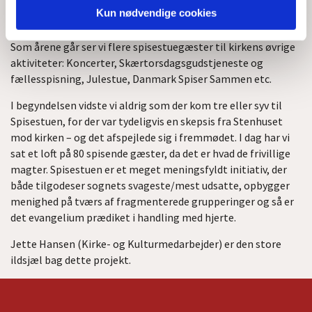
folkelige Spisestuen og den mere etablerede institution:
Kun nødvendige cookies
Kirken.
Som årene går ser vi flere spisestuegæster til kirkens øvrige
aktiviteter: Koncerter, Skærtorsdagsgudstjeneste og
fællesspisning, Julestue, Danmark Spiser Sammen etc.
I begyndelsen vidste vi aldrig som der kom tre eller syv til
Spisestuen, for der var tydeligvis en skepsis fra Stenhuset
mod kirken – og det afspejlede sig i fremmødet. I dag har vi
sat et loft på 80 spisende gæster, da det er hvad de frivillige
magter. Spisestuen er et meget meningsfyldt initiativ, der
både tilgodeser sognets svageste/mest udsatte, opbygger
menighed på tværs af fragmenterede grupperinger og så er
det evangelium prædiket i handling med hjerte.
Jette Hansen (Kirke- og Kulturmedarbejder) er den store
ildsjæl bag dette projekt.