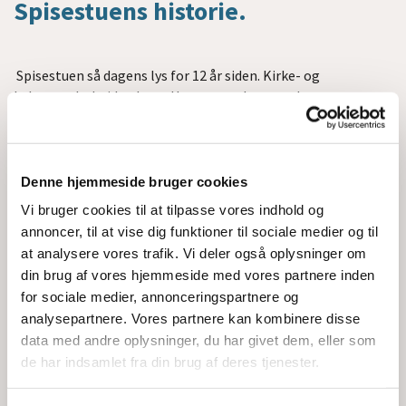
Spisestuens historie.
Spisestuen så dagens lys for 12 år siden. Kirke- og
kulturmedarbejder Jette Hansen og daværende sognepræst
Uffe Garde Nielsen synes det var ærgerligt, at kirken ikke
havde nogen relation til vores allernærmeste naboer:
Stenhuset.
Denne hjemmeside bruger cookies
Stenhuset er en skurvogn stillet til rådighed af Brøndby
Vi bruger cookies til at tilpasse vores indhold og
Kommune for at samle primært alkoholikere og
annoncer, til at vise dig funktioner til sociale medier og til
stofmisbrugere. Tidligere sad de i stationscenteret ”dagen
at analysere vores trafik. Vi deler også oplysninger om
lang”, hvilket gjorde andre borgere utrygge, hvorfor
din brug af vores hjemmeside med vores partnere inden
kommunen tilbød dem et samlingssted udenfor centeret…
nemlig i en skurvogn på plænen lige ved siden af kirken.
for sociale medier, annonceringspartnere og
analysepartnere. Vores partnere kan kombinere disse
Spisestuens idé var fra første færd af tilbyde et solidt måltid
data med andre oplysninger, du har givet dem, eller som
gratis ”mormor-mad” hver anden tirsdag til samfundets
de har indsamlet fra din brug af deres tjenester.
udsatte, samt etablere en naborelation. Der bedes fx ikke
bordbøn, men der er frit og hjerteligt samvær i ”øjenhøjde”