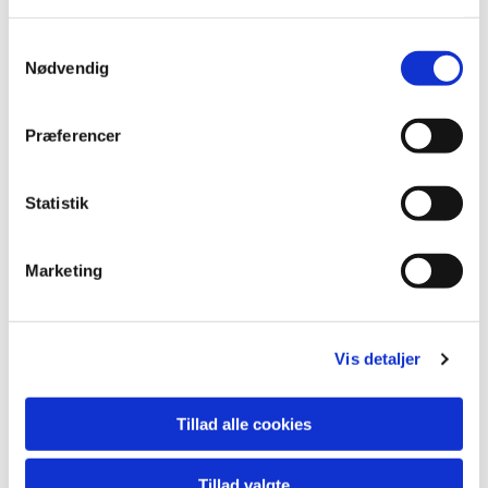
Musik begivenheder.
S
Nødvendig
a
m
t
Præferencer
y
k
k
Statistik
e
v
Marketing
a
l
g
Vis detaljer
Tillad alle cookies
Tillad valgte