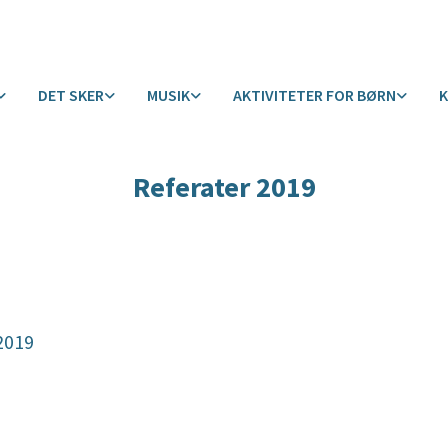
DET SKER
MUSIK
AKTIVITETER FOR BØRN
Referater 2019
2019