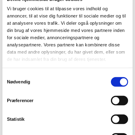
Vi bruger cookies til at tilpasse vores indhold og
Orgelklubben
annoncer, til at vise dig funktioner til sociale medier og til
at analysere vores trafik. Vi deler også oplysninger om
din brug af vores hjemmeside med vores partnere inden
for sociale medier, annonceringspartnere og
analysepartnere. Vores partnere kan kombinere disse
data med andre oplysninger, du har givet dem, eller som
Brøndby Strand Kirke og kirkens organist har en
de har indsamlet fra din brug af deres tjenester.
mission! Børn og unge skal have mulighed for at
prøve kræfter med instrumenternes dronning;
S
orglet! Derfor er det at undervise børn og unge nu
Nødvendig
a
blevet en del af Katrines stilling i Brøndby Strand
m
Kirke. På Katrines fridag, mandag, underviser hun 10
t
elever i København og rejser i ferier og fridage
Præferencer
rundt i landet og sætter projekter igang for
y
organister, der ønsker at undervise i børnehøjde.
k
k
Statistik
Orgelklubben, som Katrine kalder sit projekt, er nu
e
også støttet af Brøndby Strand Kirke, og 3 elever
v