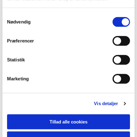
S
Nødvendig
a
m
t
Præferencer
y
k
k
Statistik
e
v
Marketing
a
l
g
Vis detaljer
Tillad alle cookies