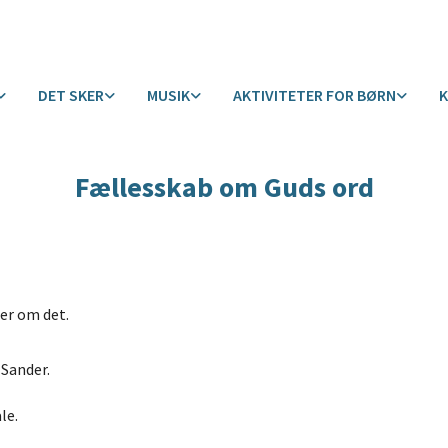
DET SKER
MUSIK
AKTIVITETER FOR BØRN
Fællesskab om Guds ord
er om det.
 Sander.
le.