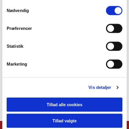
S
Nødvendig
a
m
t
Præferencer
y
k
k
Statistik
e
v
Marketing
a
l
g
Vis detaljer
Tillad alle cookies
Tillad valgte