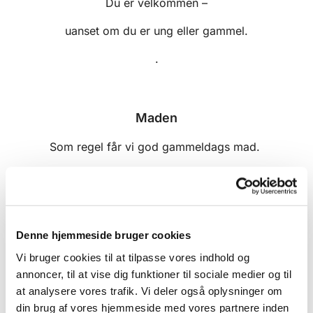
Du er velkommen –
uanset om du er ung eller gammel.
.
Maden
Som regel får vi god gammeldags mad.
Men det hænder vores fantastiske kok Martin
serverer en af sine yndlingsretter
Vi er mange der hjælper til denne dag
Denne hjemmeside bruger cookies
Vi bruger cookies til at tilpasse vores indhold og
og her er du også velkommen til at hjælpe.
annoncer, til at vise dig funktioner til sociale medier og til
at analysere vores trafik. Vi deler også oplysninger om
din brug af vores hjemmeside med vores partnere inden