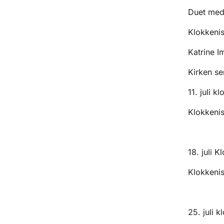
Duet med 
Klokkenist
Katrine I
Kirken se
11. juli k
Klokkeni
18. juli K
Klokkeni
25. juli k