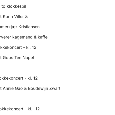
to klokkespil
 Karin Viller &
mmerkjær Kristiansen
rverer kagemand & kaffe
lokkekoncert - kl. 12
st Goos Ten Napel
lokkekoncert - kl. 12
st Annie Gao & Boudewijn Zwart
lokkekoncert - kl.- 12