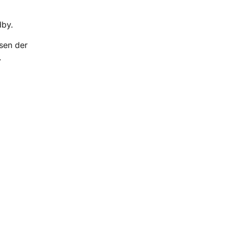
dby.
sen der
.