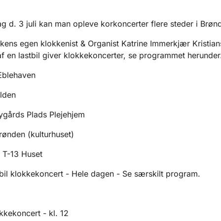
g d. 3 juli kan man opleve korkoncerter flere steder i Brøn
rkens egen klokkenist & Organist Katrine Immerkjær Kristian
af en lastbil giver klokkekoncerter, se programmet herunder
Æblehaven
ilden
ygårds Plads Plejehjem
rønden (kulturhuset)
 T-13 Huset
obil klokkekoncert - Hele dagen - Se særskilt program.
okkekoncert - kl. 12