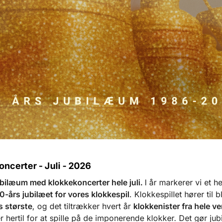
ncerter - Juli - 2026
bilæum med klokkekoncerter hele juli.
I år markerer vi et he
0-års jubilæet for vores klokkespil
. Klokkespillet hører til b
 største
, og det tiltrækker hvert år
klokkenister fra hele v
r hertil for at spille på de imponerende klokker. Det gør jubi