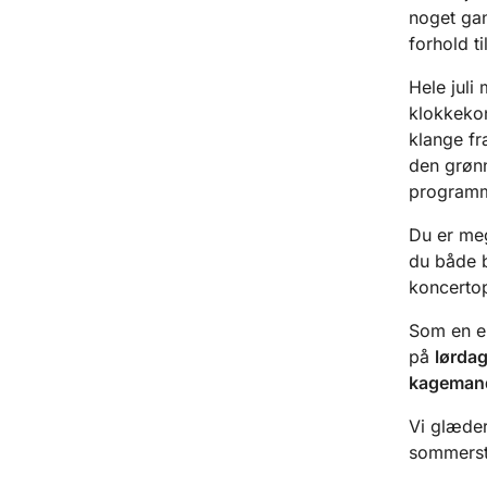
noget gan
forhold ti
Hele juli
klokkeko
klange fra
den grønn
programm
Du er me
du både b
koncertop
Som en ek
på
lørdag
kageman
Vi glæder
sommerst