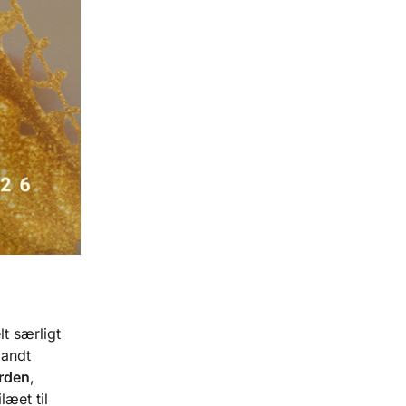
lt særligt
landt
erden
,
læet til