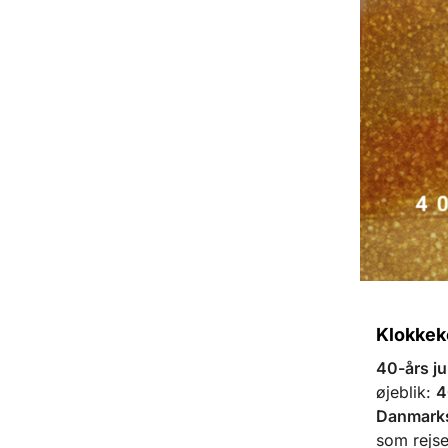
Klokkeko
40-års ju
øjeblik:
4
Danmarks
som rejse