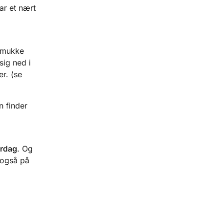
ar et nært
smukke
sig ned i
r. (se
n finder
ørdag
. Og
 også på