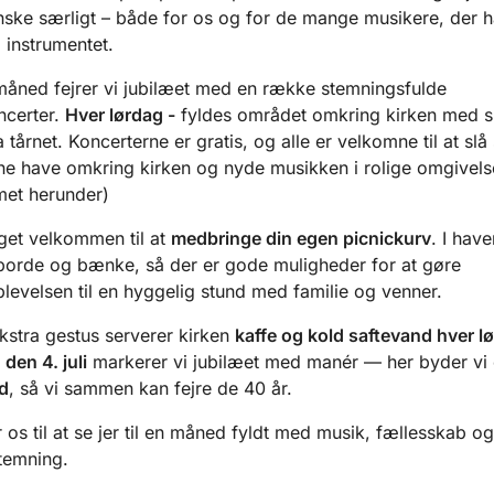
ske særligt – både for os og for de mange musikere, der h
l instrumentet.
 måned fejrer vi jubilæet med en række stemningsfulde
ncerter.
Hver lørdag -
fyldes området omkring kirken med 
 tårnet. Koncerterne er gratis, og alle er velkomne til at slå 
e have omkring kirken og nyde musikken i rolige omgivelse
et herunder)
get velkommen til at
medbringe din egen picnickurv
. I have
orde og bænke, så der er gode muligheder for at gøre
levelsen til en hyggelig stund med familie og venner.
stra gestus serverer kirken
kaffe og kold saftevand hver l
 den 4. juli
markerer vi jubilæet med manér — her byder vi
d
, så vi sammen kan fejre de 40 år.
 os til at se jer til en måned fyldt med musik, fællesskab og
emning.