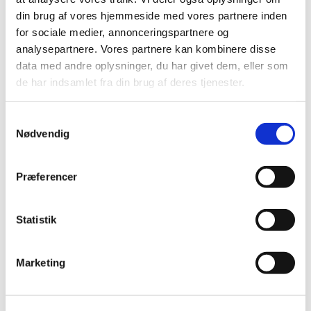
Søndag 16. august 2026, kl. 10:30 -
din brug af vores hjemmeside med vores partnere inden
11:30
for sociale medier, annonceringspartnere og
analysepartnere. Vores partnere kan kombinere disse
Brøndby Strand Kirke, Brøndby
data med andre oplysninger, du har givet dem, eller som
Strand Centrum 90, 2660 Brøndby
de har indsamlet fra din brug af deres tjenester.
Strand
S
Nødvendig
a
m
t
Præferencer
y
k
k
Statistik
e
v
Marketing
a
l
g