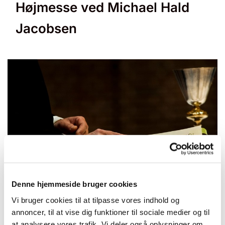
Højmesse ved Michael Hald
Jacobsen
© null
Denne hjemmeside bruger cookies
Vi bruger cookies til at tilpasse vores indhold og
annoncer, til at vise dig funktioner til sociale medier og til
at analysere vores trafik. Vi deler også oplysninger om