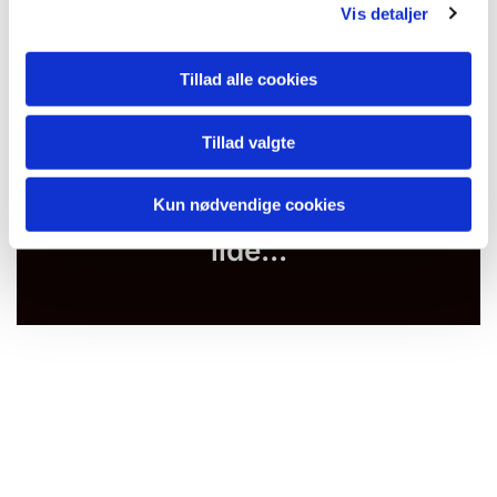
Vis detaljer
Tillad alle cookies
Tillad valgte
Kun nødvendige cookies
Du vil måske også kunne
lide...