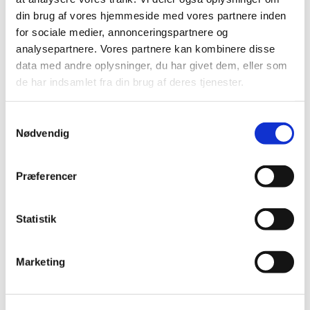
Søndag 9. august 2026, kl. 10:30 -
din brug af vores hjemmeside med vores partnere inden
11:30
for sociale medier, annonceringspartnere og
analysepartnere. Vores partnere kan kombinere disse
Brøndby Strand Kirke, Brøndby
data med andre oplysninger, du har givet dem, eller som
Strand Centrum 90, 2660 Brøndby
de har indsamlet fra din brug af deres tjenester.
Strand
S
Nødvendig
a
m
t
Præferencer
y
k
k
Statistik
e
v
Marketing
a
l
g