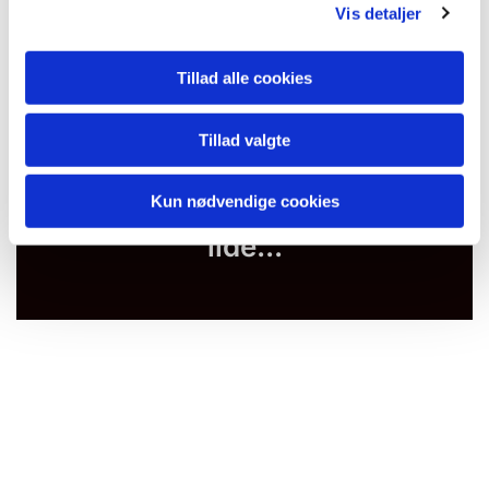
Vis detaljer
Tillad alle cookies
Tillad valgte
Kun nødvendige cookies
Du vil måske også kunne
lide...