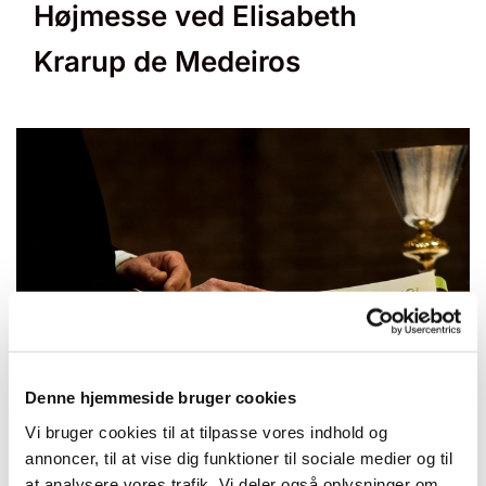
Højmesse ved Elisabeth
Krarup de Medeiros
© null
Denne hjemmeside bruger cookies
Vi bruger cookies til at tilpasse vores indhold og
annoncer, til at vise dig funktioner til sociale medier og til
at analysere vores trafik. Vi deler også oplysninger om