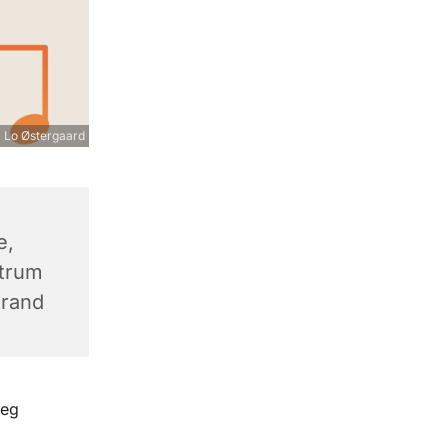
 Lo Østergaard
e,
trum
trand
leg