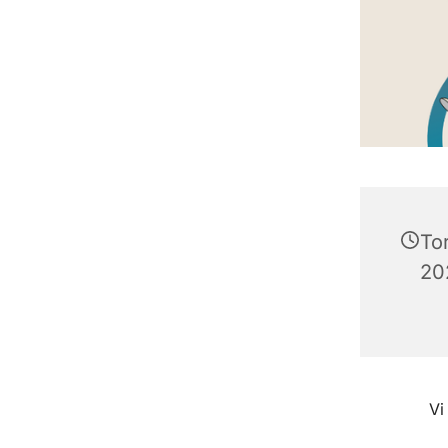
To
202
Vi