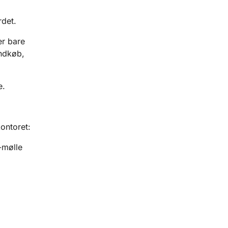
rdet.
er bare
ndkøb,
e.
kontoret:
l-mølle