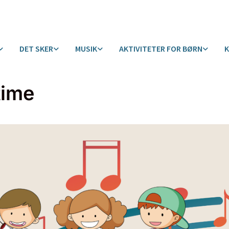
DET SKER
MUSIK
AKTIVITETER FOR BØRN
time