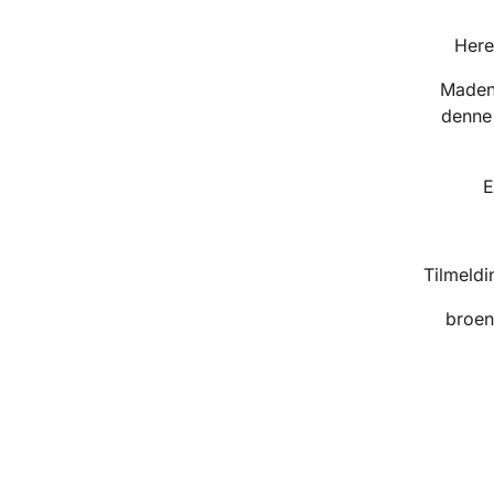
Here
Maden 
denne 
E
Tilmeldi
broen