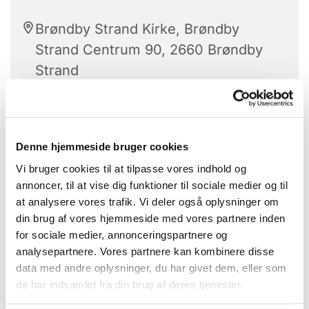
Brøndby Strand Kirke, Brøndby
Strand Centrum 90, 2660 Brøndby
Strand
“Skønlitteratur er den indlevende måde at
Denne hjemmeside bruger cookies
blive klog på
Vi bruger cookies til at tilpasse vores indhold og
annoncer, til at vise dig funktioner til sociale medier og til
samtidig med at det er underholdende”.
at analysere vores trafik. Vi deler også oplysninger om
din brug af vores hjemmeside med vores partnere inden
Sagt af en af bogklubbens deltagere under
for sociale medier, annonceringspartnere og
diskussion
analysepartnere. Vores partnere kan kombinere disse
af aftenens bog som vi hver gang vælger i
data med andre oplysninger, du har givet dem, eller som
fællesskab.
de har indsamlet fra din brug af deres tjenester.
Vi havde møde den 6. juni med gode samtaler