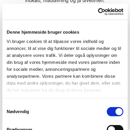
indkøb, madlavning og ja ulvetimen.
Efter maden er der mulighed for en kop kaffe og
en småkage.
Maden koster lidt 25 kr. for de voksne 10 kr. for
Denne hjemmeside bruger cookies
børn.
Vi bruger cookies til at tilpasse vores indhold og
annoncer, til at vise dig funktioner til sociale medier og til
Tilmelding til aftensmad i formularen i kalenderen
at analysere vores trafik. Vi deler også oplysninger om
eller til kordegnekontoret:
din brug af vores hjemmeside med vores partnere inden
broendbystrand.sogn@km.dk eller tlf.:
43 73 44
for sociale medier, annonceringspartnere og
54
efter først-til-mølle princippet.
analysepartnere. Vores partnere kan kombinere disse
data med andre oplysninger, du har givet dem, eller som
Max 50 deltagere.
de har indsamlet fra din brug af deres tjenester.
S
Nødvendig
a
m
t
Præferencer