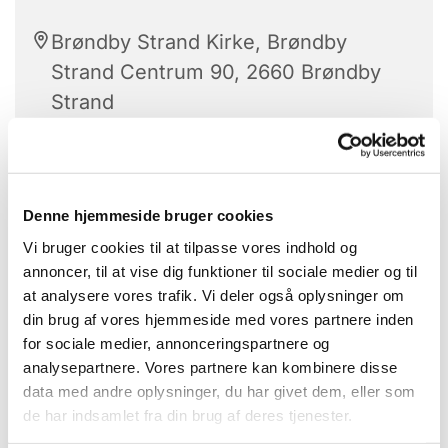
Brøndby Strand Kirke, Brøndby
Strand Centrum 90, 2660 Brøndby
Strand
Stolegymnastik er hver tirsdag.
Denne hjemmeside bruger cookies
Vi bruger cookies til at tilpasse vores indhold og
Alle kan være med.
annoncer, til at vise dig funktioner til sociale medier og til
at analysere vores trafik. Vi deler også oplysninger om
Med højt humør får vi sved på panden -
din brug af vores hjemmeside med vores partnere inden
når de dygtige instruktører guider os
for sociale medier, annonceringspartnere og
igennem gymnastikøvelserne.
analysepartnere. Vores partnere kan kombinere disse
data med andre oplysninger, du har givet dem, eller som
Bagefter hygge vi os med hjemmebagte
de har indsamlet fra din brug af deres tjenester.
boller og kaffe.