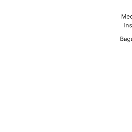
Med
in
Bage