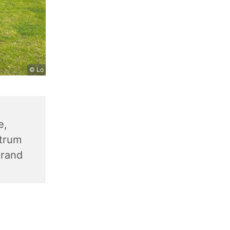
© Lo
e,
trum
trand