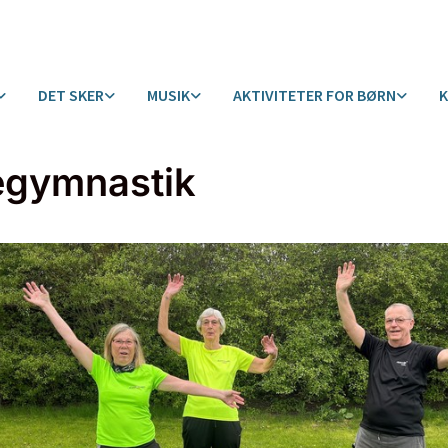
DET SKER
MUSIK
AKTIVITETER FOR BØRN
egymnastik