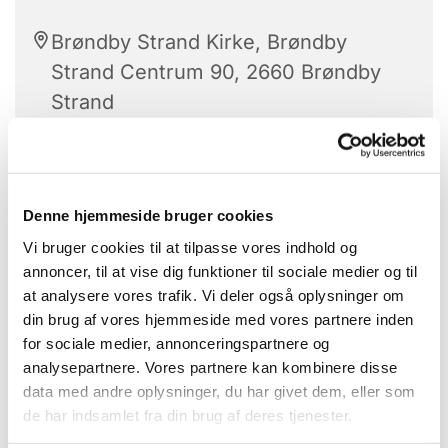
Brøndby Strand Kirke, Brøndby
Strand Centrum 90, 2660 Brøndby
Strand
Stolegymnastik er hver tirsdag.
Denne hjemmeside bruger cookies
Vi bruger cookies til at tilpasse vores indhold og
Alle kan være med.
annoncer, til at vise dig funktioner til sociale medier og til
at analysere vores trafik. Vi deler også oplysninger om
Med højt humør får vi sved på panden -
din brug af vores hjemmeside med vores partnere inden
når de dygtige instruktører guider os
for sociale medier, annonceringspartnere og
igennem gymnastikøvelserne.
analysepartnere. Vores partnere kan kombinere disse
data med andre oplysninger, du har givet dem, eller som
Bagefter hygge vi os med hjemmebagte
de har indsamlet fra din brug af deres tjenester.
boller og kaffe.