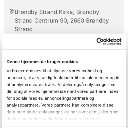
Brøndby Strand Kirke, Brøndby
Strand Centrum 90, 2660 Brøndby
Strand
Stolegymnastik er hver tirsdag.
Denne hjemmeside bruger cookies
Vi bruger cookies til at tilpasse vores indhold og
Alle kan være med.
annoncer, til at vise dig funktioner til sociale medier og til
at analysere vores trafik. Vi deler også oplysninger om
Med højt humør får vi sved på panden -
din brug af vores hjemmeside med vores partnere inden
når de dygtige instruktører guider os
for sociale medier, annonceringspartnere og
igennem gymnastikøvelserne.
analysepartnere. Vores partnere kan kombinere disse
data med andre oplysninger, du har givet dem, eller som
Bagefter hygge vi os med hjemmebagte
de har indsamlet fra din brug af deres tjenester.
boller og kaffe.