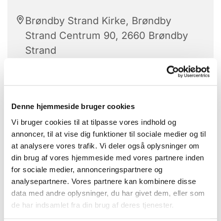
Brøndby Strand Kirke, Brøndby
Strand Centrum 90, 2660 Brøndby
Strand
Stolegymnastik er hver tirsdag.
Denne hjemmeside bruger cookies
Vi bruger cookies til at tilpasse vores indhold og
Alle kan være med.
annoncer, til at vise dig funktioner til sociale medier og til
at analysere vores trafik. Vi deler også oplysninger om
Med højt humør får vi sved på panden -
din brug af vores hjemmeside med vores partnere inden
når de dygtige instruktører guider os
for sociale medier, annonceringspartnere og
igennem gymnastikøvelserne.
analysepartnere. Vores partnere kan kombinere disse
data med andre oplysninger, du har givet dem, eller som
Bagefter hygge vi os med hjemmebagte
de har indsamlet fra din brug af deres tjenester.
boller og kaffe.