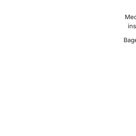
Med
in
Bage