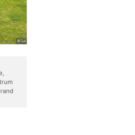
© Lo
e,
trum
trand