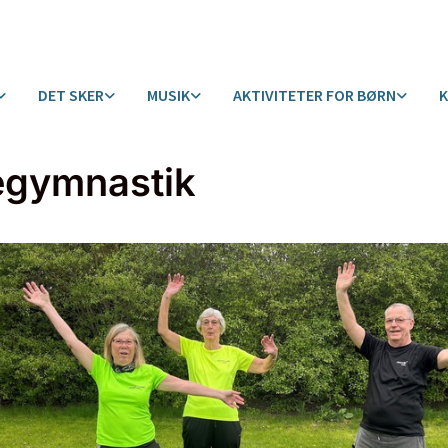
DET SKER
MUSIK
AKTIVITETER FOR BØRN
egymnastik