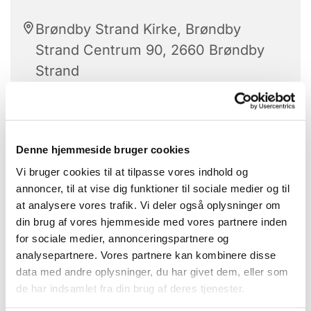
Brøndby Strand Kirke, Brøndby
Strand Centrum 90, 2660 Brøndby
Strand
Stolegymnastik er hver tirsdag.
Denne hjemmeside bruger cookies
Vi bruger cookies til at tilpasse vores indhold og
Alle kan være med.
annoncer, til at vise dig funktioner til sociale medier og til
at analysere vores trafik. Vi deler også oplysninger om
Med højt humør får vi sved på panden -
din brug af vores hjemmeside med vores partnere inden
når de dygtige instruktører guider os
for sociale medier, annonceringspartnere og
igennem gymnastikøvelserne.
analysepartnere. Vores partnere kan kombinere disse
data med andre oplysninger, du har givet dem, eller som
Bagefter hygge vi os med hjemmebagte
de har indsamlet fra din brug af deres tjenester.
boller og kaffe.