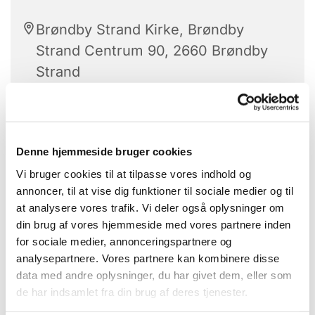
Brøndby Strand Kirke, Brøndby
Strand Centrum 90, 2660 Brøndby
Strand
Stolegymnastik er hver tirsdag.
Denne hjemmeside bruger cookies
Vi bruger cookies til at tilpasse vores indhold og
Alle kan være med.
annoncer, til at vise dig funktioner til sociale medier og til
at analysere vores trafik. Vi deler også oplysninger om
Med højt humør får vi sved på panden -
din brug af vores hjemmeside med vores partnere inden
når de dygtige instruktører guider os
for sociale medier, annonceringspartnere og
igennem gymnastikøvelserne.
analysepartnere. Vores partnere kan kombinere disse
data med andre oplysninger, du har givet dem, eller som
Bagefter hygge vi os med hjemmebagte
de har indsamlet fra din brug af deres tjenester.
boller og kaffe.