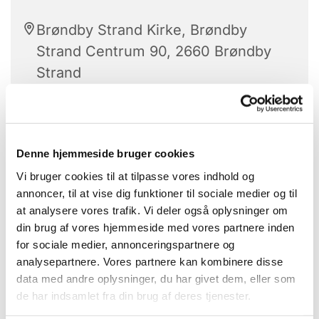
Brøndby Strand Kirke, Brøndby
Strand Centrum 90, 2660 Brøndby
Strand
Stolegymnastik er hver tirsdag.
Denne hjemmeside bruger cookies
Vi bruger cookies til at tilpasse vores indhold og
Alle kan være med.
annoncer, til at vise dig funktioner til sociale medier og til
at analysere vores trafik. Vi deler også oplysninger om
Med højt humør får vi sved på panden -
din brug af vores hjemmeside med vores partnere inden
når de dygtige instruktører guider os
for sociale medier, annonceringspartnere og
igennem gymnastikøvelserne.
analysepartnere. Vores partnere kan kombinere disse
data med andre oplysninger, du har givet dem, eller som
Bagefter hygge vi os med hjemmebagte
de har indsamlet fra din brug af deres tjenester.
boller og kaffe.