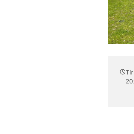
Ti
202