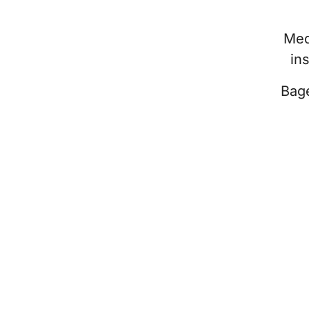
Med
in
Bage