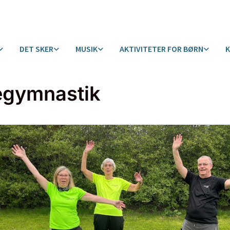
DET SKER
MUSIK
AKTIVITETER FOR BØRN
egymnastik