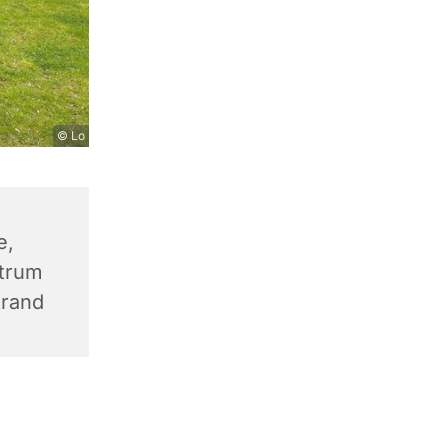
© Lo
e,
trum
trand