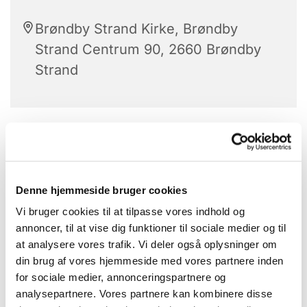
Brøndby Strand Kirke, Brøndby
Strand Centrum 90, 2660 Brøndby
Strand
Stolegymnastik er hver tirsdag.
Alle kan være med.
Denne hjemmeside bruger cookies
Med højt humør får vi sved på panden - når
Vi bruger cookies til at tilpasse vores indhold og
de dygtige instruktører guider os igennem
annoncer, til at vise dig funktioner til sociale medier og til
gymnastikøvelserne.
at analysere vores trafik. Vi deler også oplysninger om
din brug af vores hjemmeside med vores partnere inden
Bagefter hygge vi os med hjemmebagte
for sociale medier, annonceringspartnere og
boller og kaffe.
analysepartnere. Vores partnere kan kombinere disse