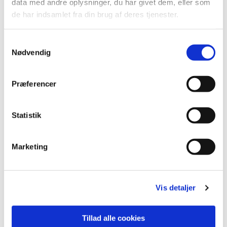
data med andre oplysninger, du har givet dem, eller som
Ønsker du at deltage, henvend dig venligst
de har indsamlet fra din brug af deres tjenester.
til kirkekontoret.
S
Nødvendig
a
Der er en lille venteliste.
m
t
Præferencer
y
k
k
Statistik
Kontingent pris 300 kr.
e
v
Marketing
a
l
g
Vis detaljer
Tillad alle cookies