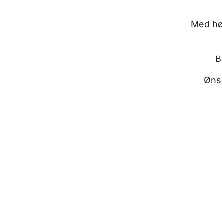
Med høj
B
Ønsk