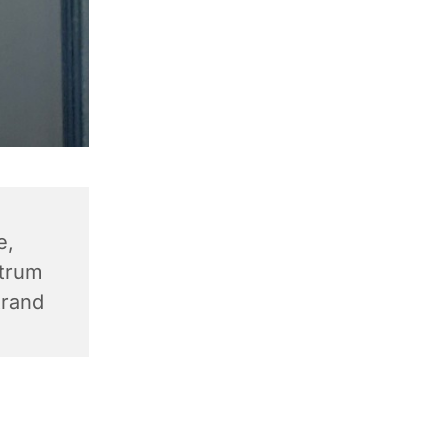
e,
trum
trand