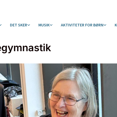
DET SKER
MUSIK
AKTIVITETER FOR BØRN
egymnastik