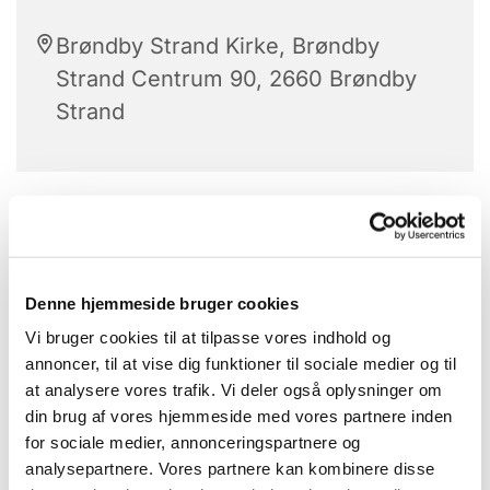
Brøndby Strand Kirke, Brøndby
Strand Centrum 90, 2660 Brøndby
Strand
Stolegymnastik er hver tirsdag.
Alle kan være med.
Denne hjemmeside bruger cookies
Med højt humør får vi sved på panden - når
Vi bruger cookies til at tilpasse vores indhold og
de dygtige instruktører guider os igennem
annoncer, til at vise dig funktioner til sociale medier og til
gymnastikøvelserne.
at analysere vores trafik. Vi deler også oplysninger om
din brug af vores hjemmeside med vores partnere inden
Bagefter hygge vi os med hjemmebagte
for sociale medier, annonceringspartnere og
boller og kaffe.
analysepartnere. Vores partnere kan kombinere disse