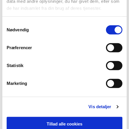
data med andre oplysninger, du har givet dem, eller som
Ønsker du at deltage, henvend dig venligst
de har indsamlet fra din brug af deres tjenester.
til kirkekontoret.
S
Nødvendig
a
Der er en lille venteliste.
m
t
Præferencer
y
k
k
Statistik
Kontingent pris 300 kr.
e
v
Marketing
a
l
g
Vis detaljer
Tillad alle cookies