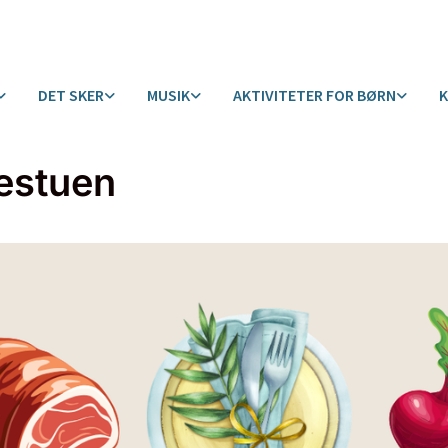
DET SKER
MUSIK
AKTIVITETER FOR BØRN
estuen