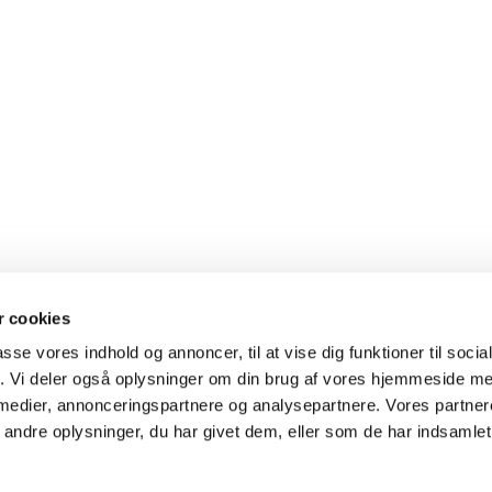
 cookies
passe vores indhold og annoncer, til at vise dig funktioner til soci
fik. Vi deler også oplysninger om din brug af vores hjemmeside m
 medier, annonceringspartnere og analysepartnere. Vores partne
ndre oplysninger, du har givet dem, eller som de har indsamlet 
Privatlivspolitik
Log på ChurchDesk