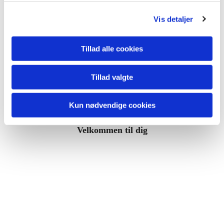
g
de andre.
Vis detaljer
Det er Brøndby Strand Kirkes Menighedspleje
Tillad alle cookies
der er vært ved Spisestuen.
Kirke & Kulturmedarbejder Olivia Lundholm er
Tillad valgte
tovholder.
Kun nødvendige cookies
Maden & opvasken står frivillige for.
Velkommen til dig