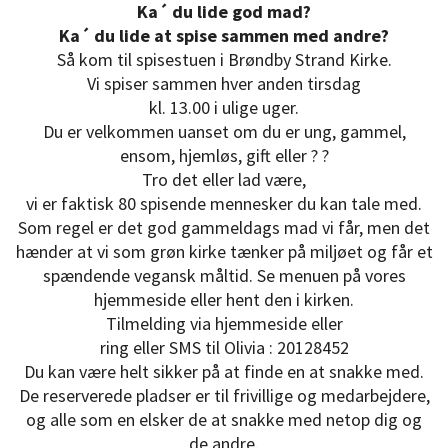
Ka´ du lide god mad?
Ka´ du lide at spise sammen med andre?
Så kom til spisestuen i Brøndby Strand Kirke.
Vi spiser sammen hver anden tirsdag
kl. 13.00 i ulige uger.
Du er velkommen uanset om du er ung, gammel,
ensom, hjemløs, gift eller ? ?
Tro det eller lad være,
vi er faktisk 80 spisende mennesker du kan tale med.
Som regel er det god gammeldags mad vi får, men det
hænder at vi som grøn kirke tænker på miljøet og får et
spændende vegansk måltid. Se menuen på vores
hjemmeside eller hent den i kirken.
Tilmelding via hjemmeside eller
ring eller SMS til Olivia : 20128452
Du kan være helt sikker på at finde en at snakke med.
De reserverede pladser er til frivillige og medarbejdere,
og alle som en elsker de at snakke med netop dig og
de andre.