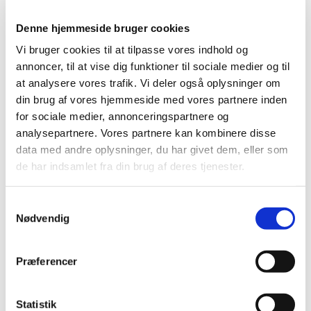
gammel,
Denne hjemmeside bruger cookies
ensom, hjemløs, gift eller ? ?
Vi bruger cookies til at tilpasse vores indhold og
Tro det eller lad være,
annoncer, til at vise dig funktioner til sociale medier og til
at analysere vores trafik. Vi deler også oplysninger om
vi er faktisk 80 spisende mennesker du kan
din brug af vores hjemmeside med vores partnere inden
tale med.
for sociale medier, annonceringspartnere og
analysepartnere. Vores partnere kan kombinere disse
Som regel er det god gammeldags mad vi
data med andre oplysninger, du har givet dem, eller som
får, men det hænder at vi som grøn kirke
de har indsamlet fra din brug af deres tjenester.
tænker på miljøet og får et spændende
vegansk måltid. Se menuen på vores
S
hjemmeside eller hent den i kirken.
Nødvendig
a
m
Tilmelding via hjemmeside eller
t
Præferencer
y
ring eller SMS til Olivia : 20128452
k
k
Statistik
Du kan være helt sikker på at finde en at