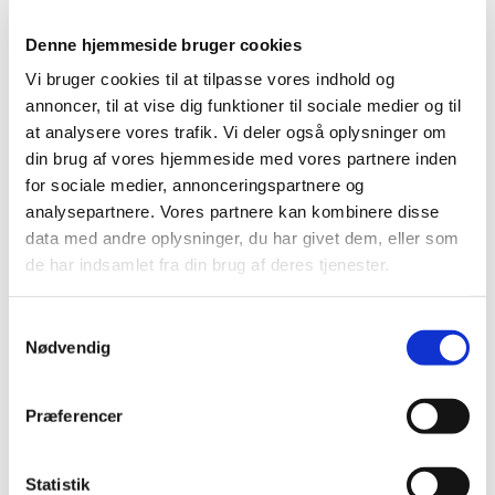
gammel,
Denne hjemmeside bruger cookies
ensom, hjemløs, gift eller ? ?
Vi bruger cookies til at tilpasse vores indhold og
Tro det eller lad være,
annoncer, til at vise dig funktioner til sociale medier og til
at analysere vores trafik. Vi deler også oplysninger om
vi er faktisk 80 spisende mennesker du kan
din brug af vores hjemmeside med vores partnere inden
tale med.
for sociale medier, annonceringspartnere og
analysepartnere. Vores partnere kan kombinere disse
Som regel er det god gammeldags mad vi
data med andre oplysninger, du har givet dem, eller som
får, men det hænder at vi som grøn kirke
de har indsamlet fra din brug af deres tjenester.
tænker på miljøet og får et spændende
vegansk måltid. Se menuen på vores
S
hjemmeside eller hent den i kirken.
Nødvendig
a
m
Tilmelding via hjemmeside eller
t
Præferencer
y
ring eller SMS til Olivia : 20128452
k
k
Statistik
Du kan være helt sikker på at finde en at