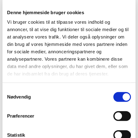
gammel,
Denne hjemmeside bruger cookies
ensom, hjemløs, gift eller ? ?
Vi bruger cookies til at tilpasse vores indhold og
Tro det eller lad være,
annoncer, til at vise dig funktioner til sociale medier og til
at analysere vores trafik. Vi deler også oplysninger om
vi er faktisk 80 spisende mennesker du kan
din brug af vores hjemmeside med vores partnere inden
tale med.
for sociale medier, annonceringspartnere og
analysepartnere. Vores partnere kan kombinere disse
Som regel er det god gammeldags mad vi
data med andre oplysninger, du har givet dem, eller som
får, men det hænder at vi som grøn kirke
de har indsamlet fra din brug af deres tjenester.
tænker på miljøet og får et spændende
vegansk måltid. Se menuen på vores
S
hjemmeside eller hent den i kirken.
Nødvendig
a
m
Tilmelding via hjemmeside eller
t
Præferencer
y
ring eller SMS til Olivia : 20128452
k
k
Statistik
Du kan være helt sikker på at finde en at