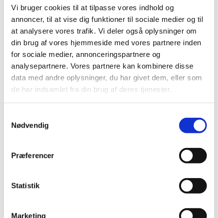
Du er velkommen –
Vi bruger cookies til at tilpasse vores indhold og
annoncer, til at vise dig funktioner til sociale medier og til
uanset om du er ung eller gammel.
at analysere vores trafik. Vi deler også oplysninger om
.
din brug af vores hjemmeside med vores partnere inden
for sociale medier, annonceringspartnere og
analysepartnere. Vores partnere kan kombinere disse
data med andre oplysninger, du har givet dem, eller som
Maden
de har indsamlet fra din brug af deres tjenester.
Som regel får vi god gammeldags mad.
S
Men det hænder vores fantastiske kok Martin
Nødvendig
a
m
serverer en af sine yndlingsretter
t
Præferencer
Vi er mange der hjælper til denne dag
y
k
og her er du også velkommen til at hjælpe.
k
Statistik
e
v
Marketing