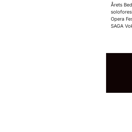
Årets Be
solofores
Opera Fes
SAGA Vok