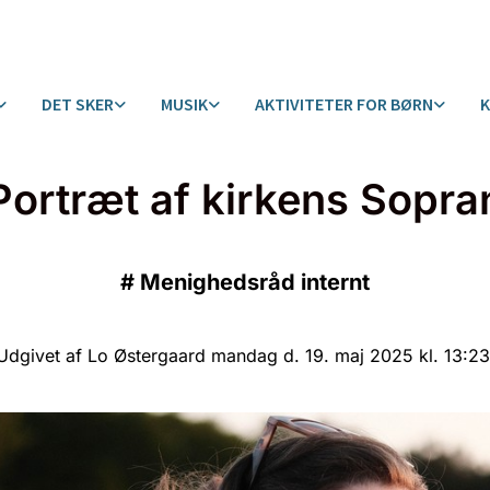
DET SKER
MUSIK
AKTIVITETER FOR BØRN
Portræt af kirkens Sopra
#
Menighedsråd internt
Udgivet af Lo Østergaard mandag d. 19. maj 2025 kl. 13:23