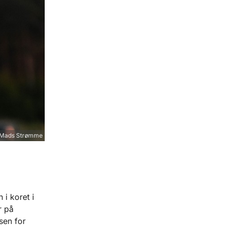
Mads Strømme
i koret i
r på
sen for