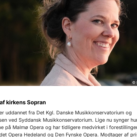
© 
af kirkens Sopran
er uddannet fra Det Kgl. Danske Musikkonservatorium og
ssen ved Syddansk Musikkonservatorium. Lige nu synger hun 
 på Malmø Opera og har tidligere medvirket i forestillinge
det Opera Hedeland og Den Fynske Opera. Modtager af pri