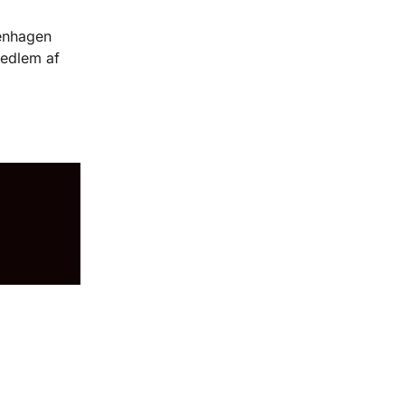
penhagen
medlem af