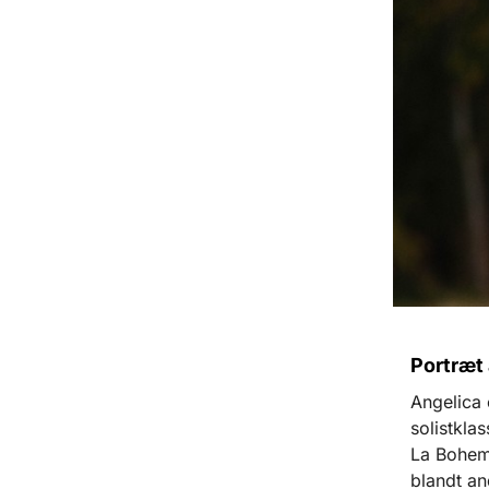
Portræt 
Angelica 
solistkla
La Boheme
blandt an