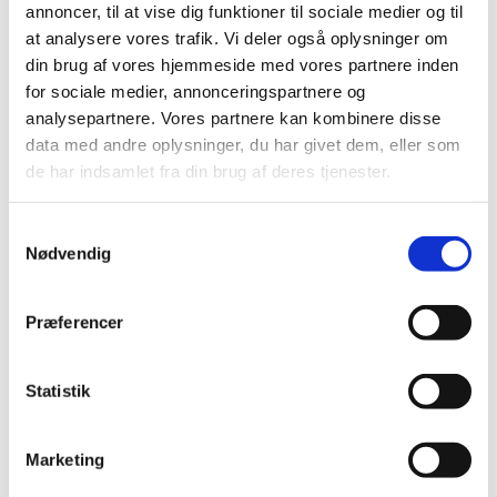
Brøndby Strand Kirke, Brøndby
annoncer, til at vise dig funktioner til sociale medier og til
at analysere vores trafik. Vi deler også oplysninger om
Strand Centrum 90, 2660 Brøndby
din brug af vores hjemmeside med vores partnere inden
Strand
for sociale medier, annonceringspartnere og
analysepartnere. Vores partnere kan kombinere disse
data med andre oplysninger, du har givet dem, eller som
de har indsamlet fra din brug af deres tjenester.
Menighedsrådsmøde kl. 19.00
S
Se venligst dagsorden og tidligere referater under
Nødvendig
a
menighedsrådet på hjemmesiden
m
t
Præferencer
y
k
k
Statistik
e
v
Marketing
a