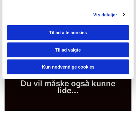
l
g
Vis detaljer
Tillad alle cookies
Tillad valgte
Kun nødvendige cookies
Du vil måske også kunne
lide...