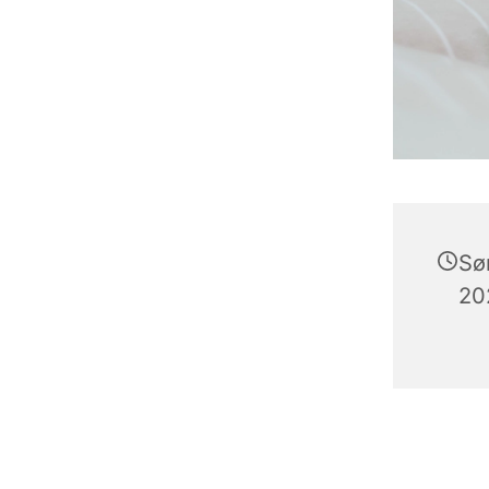
Sø
202