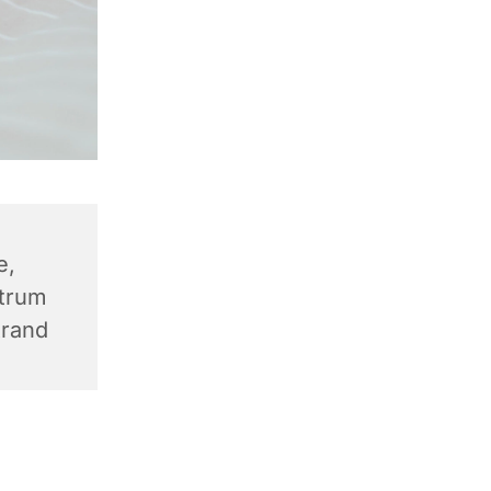
e,
trum
trand