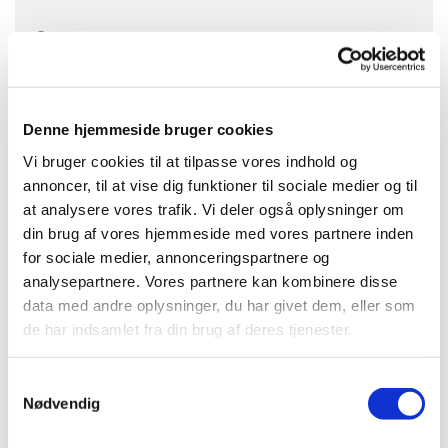
Brøndby Strand Kirke, Brøndby Strand
Centrum 90, 2660 Brøndby Strand
Denne hjemmeside bruger cookies
Vi bruger cookies til at tilpasse vores indhold og
annoncer, til at vise dig funktioner til sociale medier og til
Et kreativt fællesskab
at analysere vores trafik. Vi deler også oplysninger om
din brug af vores hjemmeside med vores partnere inden
Hvor vi deler ud af vores erfaringer, viden og kompetencer.
for sociale medier, annonceringspartnere og
analysepartnere. Vores partnere kan kombinere disse
Det er gratis at deltage, men man skal selv medbringe
data med andre oplysninger, du har givet dem, eller som
materialer til det håndarbejde du har lyst til at lave.
de har indsamlet fra din brug af deres tjenester.
Der er mulighed for at låne udstyr hvis du gerne vil lære at
S
kniple.
Nødvendig
a
Udover at vi nørkeler sammen, så hygger vi også med god
m
kaffe, lidt frokost og andet godt.