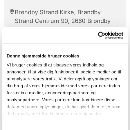
Brøndby Strand Kirke, Brøndby
Strand Centrum 90, 2660 Brøndby
Strand
Denne hjemmeside bruger cookies
Vi bruger cookies til at tilpasse vores indhold og
Et kreativt fællesskab
annoncer, til at vise dig funktioner til sociale medier og til
at analysere vores trafik. Vi deler også oplysninger om
Hvor vi deler ud af vores erfaringer, viden og
din brug af vores hjemmeside med vores partnere inden
kompetencer.
for sociale medier, annonceringspartnere og
analysepartnere. Vores partnere kan kombinere disse
Det er gratis at deltage, men man skal selv
data med andre oplysninger, du har givet dem, eller som
medbringe materialer til det håndarbejde du har
de har indsamlet fra din brug af deres tjenester.
lyst til at lave.
Der er mulighed for at låne udstyr hvis du gerne vil
S