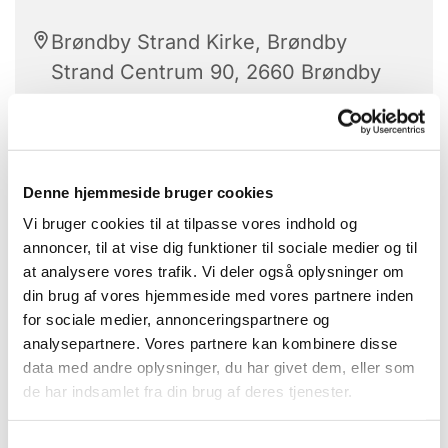
Brøndby Strand Kirke, Brøndby
Strand Centrum 90, 2660 Brøndby
Strand
Denne hjemmeside bruger cookies
Vi bruger cookies til at tilpasse vores indhold og
Et kreativt fællesskab
annoncer, til at vise dig funktioner til sociale medier og til
at analysere vores trafik. Vi deler også oplysninger om
Hvor vi deler ud af vores erfaringer, viden og
din brug af vores hjemmeside med vores partnere inden
kompetencer.
for sociale medier, annonceringspartnere og
analysepartnere. Vores partnere kan kombinere disse
Det er gratis at deltage, men man skal selv
data med andre oplysninger, du har givet dem, eller som
medbringe materialer til det håndarbejde du har
de har indsamlet fra din brug af deres tjenester.
lyst til at lave.
Der er mulighed for at låne udstyr hvis du gerne vil
S