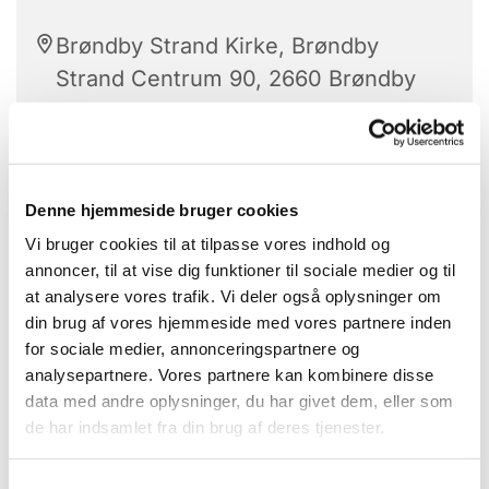
Brøndby Strand Kirke, Brøndby
Strand Centrum 90, 2660 Brøndby
Strand
Denne hjemmeside bruger cookies
Vi bruger cookies til at tilpasse vores indhold og
Et kreativt fællesskab
annoncer, til at vise dig funktioner til sociale medier og til
at analysere vores trafik. Vi deler også oplysninger om
Hvor vi deler ud af vores erfaringer, viden og
din brug af vores hjemmeside med vores partnere inden
kompetencer.
for sociale medier, annonceringspartnere og
analysepartnere. Vores partnere kan kombinere disse
Det er gratis at deltage, men man skal selv
data med andre oplysninger, du har givet dem, eller som
medbringe materialer til det håndarbejde du har
de har indsamlet fra din brug af deres tjenester.
lyst til at lave.
Der er mulighed for at låne udstyr hvis du gerne vil
S