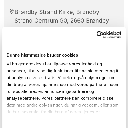
Brøndby Strand Kirke, Brøndby
Strand Centrum 90, 2660 Brøndby
Strand
Denne hjemmeside bruger cookies
Vi bruger cookies til at tilpasse vores indhold og
Et kreativt fællesskab
annoncer, til at vise dig funktioner til sociale medier og til
at analysere vores trafik. Vi deler også oplysninger om
Hvor vi deler ud af vores erfaringer, viden og
din brug af vores hjemmeside med vores partnere inden
kompetencer.
for sociale medier, annonceringspartnere og
analysepartnere. Vores partnere kan kombinere disse
Det er gratis at deltage, men man skal selv
data med andre oplysninger, du har givet dem, eller som
medbringe materialer til det håndarbejde du har
de har indsamlet fra din brug af deres tjenester.
lyst til at lave.
Der er mulighed for at låne udstyr hvis du gerne vil
S