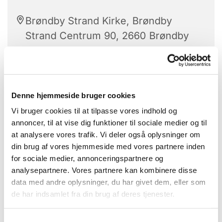
Brøndby Strand Kirke, Brøndby
Strand Centrum 90, 2660 Brøndby
Strand
Denne hjemmeside bruger cookies
Vi bruger cookies til at tilpasse vores indhold og
Et kreativt fællesskab
annoncer, til at vise dig funktioner til sociale medier og til
at analysere vores trafik. Vi deler også oplysninger om
Hvor vi deler ud af vores erfaringer, viden og
din brug af vores hjemmeside med vores partnere inden
kompetencer.
for sociale medier, annonceringspartnere og
analysepartnere. Vores partnere kan kombinere disse
Det er gratis at deltage, men man skal selv
data med andre oplysninger, du har givet dem, eller som
medbringe materialer til det håndarbejde du har
de har indsamlet fra din brug af deres tjenester.
lyst til at lave.
Der er mulighed for at låne udstyr hvis du gerne vil
S