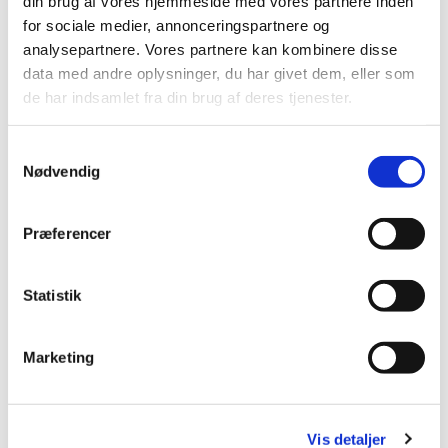
din brug af vores hjemmeside med vores partnere inden
for sociale medier, annonceringspartnere og
Brøndby Strand Kirke, Brøndby
analysepartnere. Vores partnere kan kombinere disse
Strand Centrum 90, 2660 Brøndby
data med andre oplysninger, du har givet dem, eller som
de har indsamlet fra din brug af deres tjenester.
Strand
S
Nødvendig
a
m
t
Præferencer
y
k
k
Statistik
e
v
Marketing
a
l
g
Vis detaljer