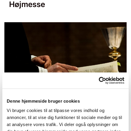
Højmesse
© null
Denne hjemmeside bruger cookies
Vi bruger cookies til at tilpasse vores indhold og
annoncer, til at vise dig funktioner til sociale medier og til
Søndag 13. juni 2027, kl. 10:30 -
at analysere vores trafik. Vi deler også oplysninger om
11:30