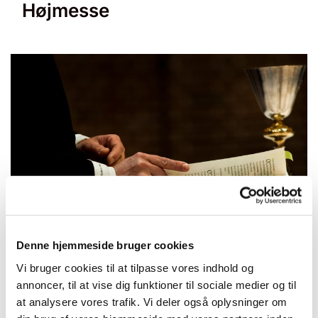
Højmesse
© null
Denne hjemmeside bruger cookies
Vi bruger cookies til at tilpasse vores indhold og
annoncer, til at vise dig funktioner til sociale medier og til
Søndag 30. maj 2027, kl. 10:30 -
at analysere vores trafik. Vi deler også oplysninger om
11:30