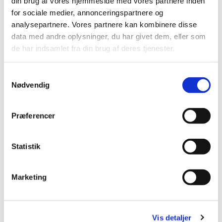
din brug af vores hjemmeside med vores partnere inden
for sociale medier, annonceringspartnere og
Brøndby Strand Kirke, Brøndby
analysepartnere. Vores partnere kan kombinere disse
Strand Centrum 90, 2660 Brøndby
data med andre oplysninger, du har givet dem, eller som
de har indsamlet fra din brug af deres tjenester.
Strand
S
Nødvendig
a
m
t
Præferencer
y
k
k
Statistik
e
v
Marketing
a
l
g
Vis detaljer